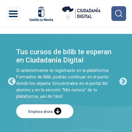
Pasar al contenido principal
Carrusel
Tus cursos de bilib te esperan
en Ciudadanía Digital
Si anteriormente te registraste en la plataforma
Formados de Bilib, podrás continuar en el punto
donde los dejaste. Encuéntralos en el portal del
alumno y en la sección "Mis cursos" de tu
plataforma, ¡así de fácil!
Empieza ahora