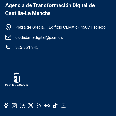
Agencia de Transformación Digital de
Castilla-La Mancha
Información de la institución
Plaza de Grecia,1. Edificio CEMAR - 45071 Toledo
ciudadaniadigital@jccm.es
925 951 345
Redes sociales institución
Redes sociales JCCM