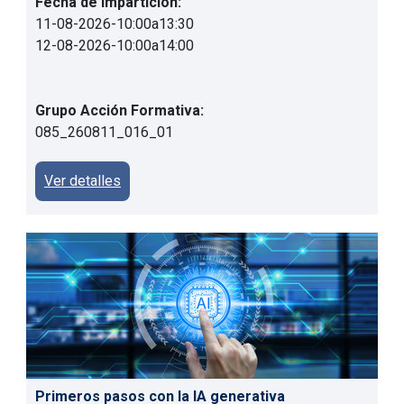
Fecha de impartición:
11-08-2026
-
10:00
a
13:30
12-08-2026
-
10:00
a
14:00
Grupo Acción Formativa:
085_260811_016_01
Ver detalles
Primeros pasos con la IA generativa