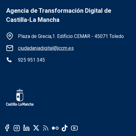
Agencia de Transformación Digital de
Castilla-La Mancha
Información de la institución
Plaza de Grecia,1. Edificio CEMAR - 45071 Toledo
ciudadaniadigital@jccm.es
925 951 345
Redes sociales institución
Redes sociales JCCM