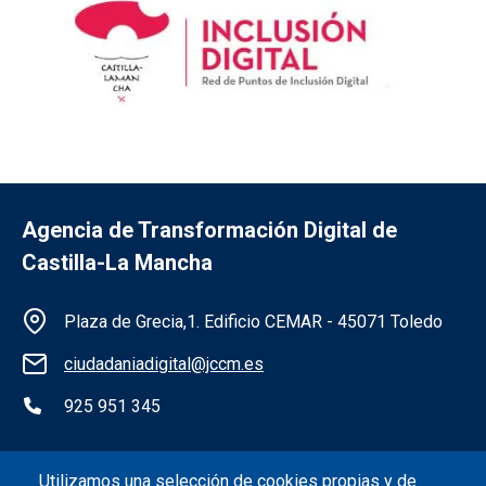
Agencia de Transformación Digital de
Castilla-La Mancha
Información de la institución
Plaza de Grecia,1. Edificio CEMAR - 45071 Toledo
ciudadaniadigital@jccm.es
925 951 345
Redes sociales institución
Utilizamos una selección de cookies propias y de