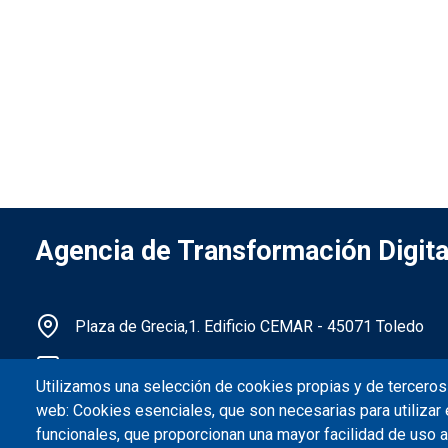
Agencia de Transformación Digita
Información de la institución
Plaza de Grecia,1. Edificio CEMAR - 45071 Toledo
ciudadaniadigital@jccm.es
Utilizamos una selección de cookies propias y de terceros 
925 951 345
web: Cookies esenciales, que son necesarias para utilizar 
funcionales, que proporcionan una mayor facilidad de uso al 