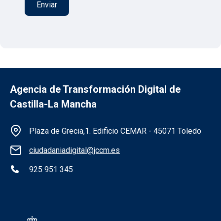
Agencia de Transformación Digital de
Castilla-La Mancha
Información de la institución
Plaza de Grecia,1. Edificio CEMAR - 45071 Toledo
ciudadaniadigital@jccm.es
925 951 345
Redes sociales institución