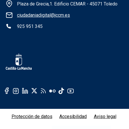
Información de la institución
Plaza de Grecia,1. Edificio CEMAR - 45071 Toledo
ciudadaniadigital@jccm.es
925 951 345
Redes sociales institución
Redes sociales JCCM
Protección de datos
Accesibilidad
Aviso legal